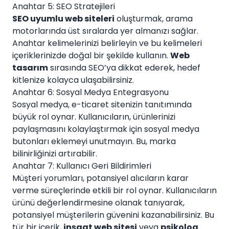
Anahtar 5: SEO Stratejileri
SEO uyumlu web siteleri
oluşturmak, arama
motorlarında üst sıralarda yer almanızı sağlar.
Anahtar kelimelerinizi belirleyin ve bu kelimeleri
içeriklerinizde doğal bir şekilde kullanın.
Web
tasarım
sırasında SEO’ya dikkat ederek, hedef
kitlenize kolayca ulaşabilirsiniz.
Anahtar 6: Sosyal Medya Entegrasyonu
Sosyal medya, e-ticaret sitenizin tanıtımında
büyük rol oynar. Kullanıcıların, ürünlerinizi
paylaşmasını kolaylaştırmak için sosyal medya
butonları eklemeyi unutmayın. Bu, marka
bilinirliğinizi artırabilir.
Anahtar 7: Kullanıcı Geri Bildirimleri
Müşteri yorumları, potansiyel alıcıların karar
verme süreçlerinde etkili bir rol oynar. Kullanıcıların
ürünü değerlendirmesine olanak tanıyarak,
potansiyel müşterilerin güvenini kazanabilirsiniz. Bu
tür bir içerik,
inşaat web sitesi
veya
psikolog