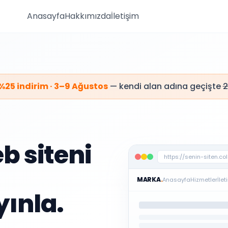
Anasayfa
Hakkımızda
İletişim
%25 indirim · 3–9 Ağustos
— kendi alan adına geçişte
2
b siteni
https://senin-siten.c
MARKA
.
Anasayfa
Hizmetler
İlet
ınla.