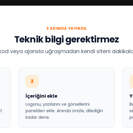
3 ADIMDA YAYINDA
Teknik bilgi gerektirmez
kod veya ajansla uğraşmadan kendi siteni dakikalar
2
İçeriğini ekle
Y
Logonu, yazılarını ve görsellerini
B
et
panelden ekle. Anında önizle, dilediğin
s
kadar dene.
p