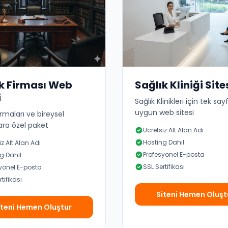
k Firması Web
Sağlık Kliniği Site
i
Sağlık Klinikleri için tek sayf
uygun web sitesi
rmaları ve bireysel
ara özel paket
Ücretsiz Alt Alan Adı
Hosting Dahil
iz Alt Alan Adı
Profesyonel E-posta
g Dahil
SSL Sertifikası
yonel E-posta
tifikası
Siteni Hemen Oluşt
iteni Hemen Oluştur