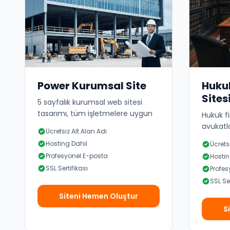
Power Kurumsal Site
Huku
Sites
5 sayfalık kurumsal web sitesi
tasarımı, tüm işletmelere uygun
Hukuk fi
avukatl
Ücretsiz Alt Alan Adı
Hosting Dahil
Ücrets
Profesyonel E-posta
Hostin
SSL Sertifikası
Profes
SSL Ser
Siteni Hemen Oluştur
S