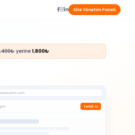
Site Yönetim Paneli
.400₺
yerine
1.800₺
olortasarim.com
işim
Teklif Al