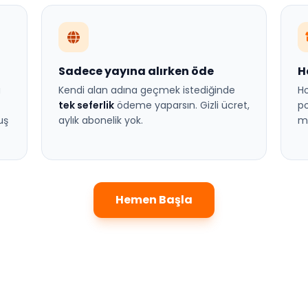
Sadece yayına alırken öde
H
a
Kendi alan adına geçmek istediğinde
Ho
tek seferlik
ödeme yaparsın. Gizli ücret,
po
uş
aylık abonelik yok.
ma
Hemen Başla