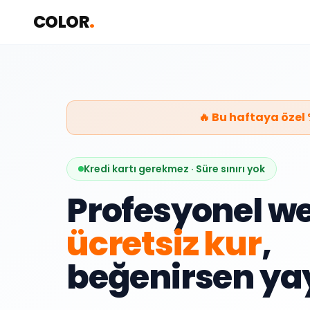
COLOR
.
🔥 Bu haftaya özel 
Kredi kartı gerekmez · Süre sınırı yok
Profesyonel we
ücretsiz kur
,
beğenirsen yay