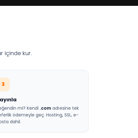
 içinde kur.
3
ayınla
eğendin mi? Kendi
.com
adresine tek
eferlik ödemeyle geç. Hosting, SSL, e-
osta dahil.