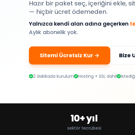
Hazır bir paket seç, içeriğini ekle, si
— hiçbir ücret ödemeden.
Yalnızca kendi alan adına geçerken
te
Aylık abonelik yok.
Sitemi Ücretsiz Kur →
Bize 
2 dakikada kurulum
Hosting + SSL dahil
İstedi
10+ yıl
sektör tecrübesi