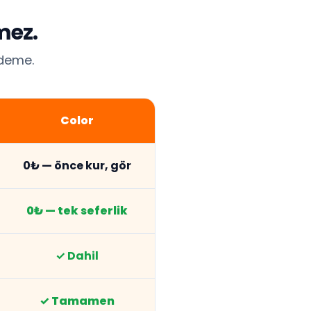
mez.
ödeme.
Color
0₺ — önce kur, gör
0₺ — tek seferlik
✓ Dahil
✓ Tamamen