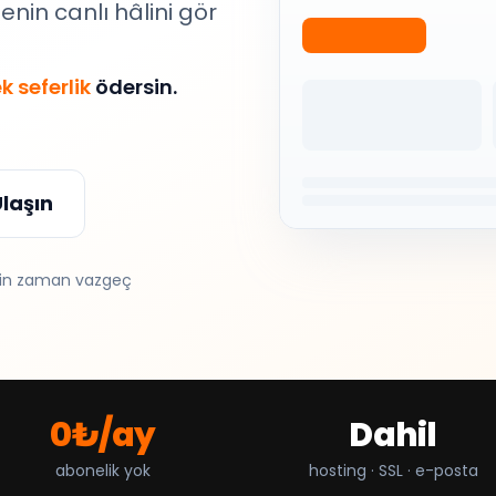
tenin canlı hâlini gör
k seferlik
ödersin.
Ulaşın
ğin zaman vazgeç
0₺/ay
Dahil
abonelik yok
hosting · SSL · e-posta