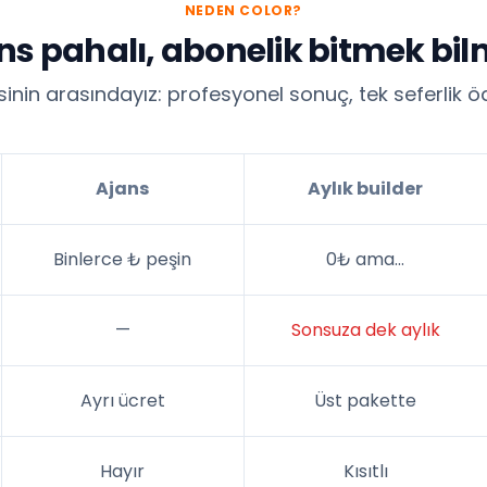
NEDEN COLOR?
ns pahalı, abonelik bitmek bil
kisinin arasındayız: profesyonel sonuç, tek seferlik 
Ajans
Aylık builder
Binlerce ₺ peşin
0₺ ama…
—
Sonsuza dek aylık
Ayrı ücret
Üst pakette
Hayır
Kısıtlı