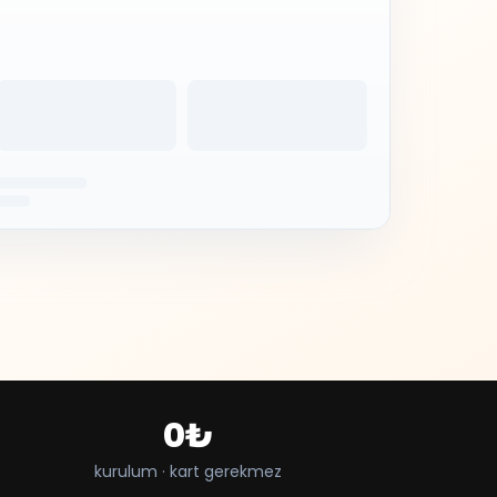
0₺
kurulum · kart gerekmez