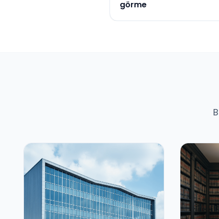
görme
B