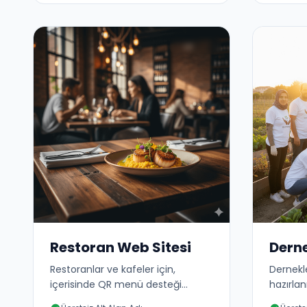
Restoran Web Sitesi
Derne
Restoranlar ve kafeler için,
Dernekle
içerisinde QR menü desteği
hazırlan
bulunan web sitesi teması.