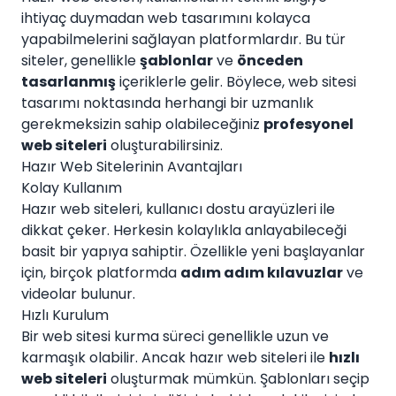
ihtiyaç duymadan web tasarımını kolayca
yapabilmelerini sağlayan platformlardır. Bu tür
siteler, genellikle
şablonlar
ve
önceden
tasarlanmış
içeriklerle gelir. Böylece, web sitesi
tasarımı noktasında herhangi bir uzmanlık
gerekmeksizin sahip olabileceğiniz
profesyonel
web siteleri
oluşturabilirsiniz.
Hazır Web Sitelerinin Avantajları
Kolay Kullanım
Hazır web siteleri, kullanıcı dostu arayüzleri ile
dikkat çeker. Herkesin kolaylıkla anlayabileceği
basit bir yapıya sahiptir. Özellikle yeni başlayanlar
için, birçok platformda
adım adım kılavuzlar
ve
videolar bulunur.
Hızlı Kurulum
Bir web sitesi kurma süreci genellikle uzun ve
karmaşık olabilir. Ancak hazır web siteleri ile
hızlı
web siteleri
oluşturmak mümkün. Şablonları seçip