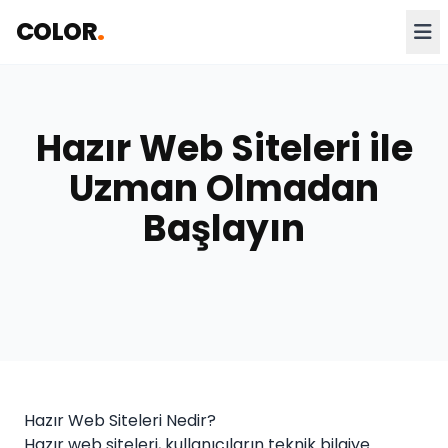
COLOR
.
Hazır Web Siteleri ile
Uzman Olmadan
Başlayın
Hazır Web Siteleri Nedir?
Hazır web siteleri, kullanıcıların teknik bilgiye