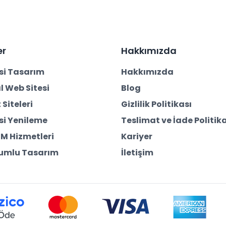
er
Hakkımızda
si Tasarım
Hakkımızda
 Web Sitesi
Blog
 Siteleri
Gizlilik Politikası
si Yenileme
Teslimat ve İade Politik
EM Hizmetleri
Kariyer
yumlu Tasarım
İletişim