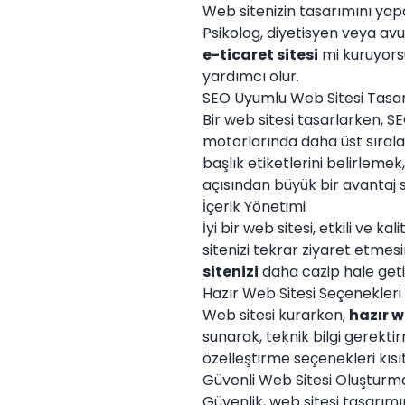
Web sitenizin tasarımını ya
Psikolog, diyetisyen veya avu
e-ticaret sitesi
mi kuruyorsu
yardımcı olur.
SEO Uyumlu Web Sitesi Tasa
Bir web sitesi tasarlarken, 
motorlarında daha üst sırala
başlık etiketlerini belirlem
açısından büyük bir avantaj 
İçerik Yönetimi
İyi bir web sitesi, etkili ve ka
sitenizi tekrar ziyaret etmesi
sitenizi
daha cazip hale getir
Hazır Web Sitesi Seçenekleri
Web sitesi kurarken,
hazır w
sunarak, teknik bilgi gerekti
özelleştirme seçenekleri kısıtl
Güvenli Web Sitesi Oluşturm
Güvenlik, web sitesi tasarım