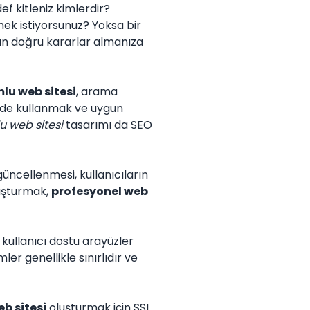
f kitleniz kimlerdir?
mek istiyorsunuz? Yoksa bir
dan doğru kararlar almanıza
lu web sitesi
, arama
ilde kullanmak ve uygun
u web sitesi
tasarımı da SEO
k güncellenmesi, kullanıcıların
oluşturmak,
profesyonel web
 kullanıcı dostu arayüzler
er genellikle sınırlıdır ve
b sitesi
oluşturmak için SSL