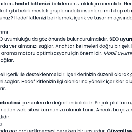
parken,
hedef kitlenizi
belirlemeniz oldukça önemlidir. Hede
kat gibi belirli meslek gruplarındaki insanlara mı hitap et
nuz? Hedef kitlenizi belirlemek, içerik ve tasarım açısın
rımı
SEO uyumluluğu da göz önünde bulundurulmalıdır.
SEO uyum
rda yer almanızı sağlar. Anahtar kelimeleri doğru bir şek
ek, arama motoru optimizasyonu için önemlidir.
Mobil uyuml
sağlar.
liteli içerik ile desteklenmelidir. İçeriklerinizin düzenli olara
ni sağlar. Hedef kitlenizin ilgi alanlarına yönelik içerikler 
ir.
eb sitesi
çözümleri de değerlendirilebilir. Birçok platform,
rmeden web sitesi kurmanıza olanak tanır. Ancak, bu çözüml
ıdır.
a
ında göz ardı edilmemesi gereken bir unsurdur.
Güvenli we