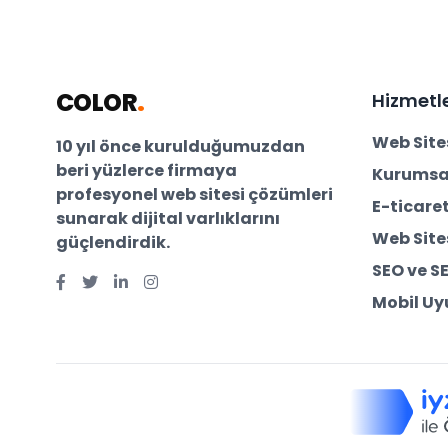
COLOR
.
Hizmetl
Web Site
10 yıl önce kurulduğumuzdan
beri yüzlerce firmaya
Kurumsal
profesyonel web sitesi çözümleri
E-ticaret
sunarak dijital varlıklarını
Web Site
güçlendirdik.
SEO ve S
Mobil U