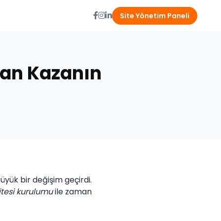
Site Yönetim Paneli
man Kazanın
üyük bir değişim geçirdi.
itesi kurulumu
ile zaman