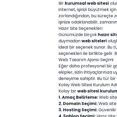
Bir
kurumsal web sitesi
oluş
internet, işinizi büyütmek iç
zorlandığından, bu süreçte 
işinize odaklanabilir, zamanını
Hazır Site Seçenekleri
Günümüzde birçok
hazır sit
duymadan
web siteleri
oluşt
ideal bir seçenek sunar. Bu t
seçenekleri ile birlikte gelir.
Web Tasarım Ajansı Seçimi
Eğer daha profesyonel bir g
ekipler, sizin ihtiyaçlarınıza 
deneyime sahiptir. Bu tür bir 
Kolay Web Sitesi Kurulum Ad
Kolay bir
web sitesi kurul
1. Amaç Belirleme:
Web siten
2. Domain Seçimi:
Web siteni
3. Hosting Seçimi:
Güvenilir 
4. Şablon Seçimi:
Hazır site