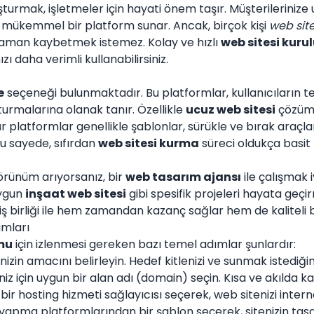
turmak, işletmeler için hayati önem taşır. Müşterilerinize 
in mükemmel bir platform sunar. Ancak, birçok kişi
web sit
zaman kaybetmek istemez. Kolay ve hızlı
web sitesi kuru
zı daha verimli kullanabilirsiniz.
e
seçeneği bulunmaktadır. Bu platformlar, kullanıcıların tek
urmalarına olanak tanır. Özellikle
ucuz web sitesi
çözümle
ür platformlar genellikle şablonlar, sürükle ve bırak araçla
 Bu sayede, sıfırdan
web sitesi kurma
süreci oldukça basit h
örünüm arıyorsanız, bir
web tasarım ajansı
ile çalışmak i
uygun
inşaat web sitesi
gibi spesifik projeleri hayata geçir
iş birliği ile hem zamandan kazanç sağlar hem de kaliteli bi
ımları
umu
için izlenmesi gereken bazı temel adımlar şunlardır:
izin amacını belirleyin. Hedef kitlenizi ve sunmak istediği
z için uygun bir alan adı (domain) seçin. Kısa ve akılda kal
bir hosting hizmeti sağlayıcısı seçerek, web sitenizi intern
 yapma platformlarından bir şablon seçerek, sitenizin tas