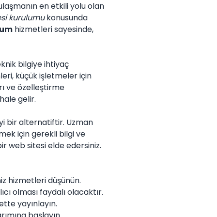
ulaşmanın en etkili yolu olan
esi kurulumu
konusunda
lum
hizmetleri sayesinde,
nik bilgiye ihtiyaç
ri, küçük işletmeler için
rı ve özelleştirme
ale gelir.
yi bir alternatiftir. Uzman
mek için gerekli bilgi ve
r web sitesi elde edersiniz.
niz hizmetleri düşünün.
ıcı olması faydalı olacaktır.
ette yayınlayın.
arımına başlayın.