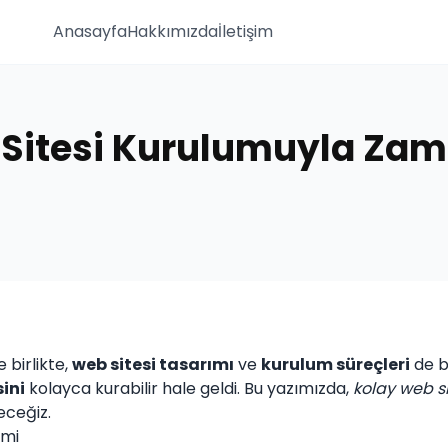
Anasayfa
Hakkımızda
İletişim
Sitesi Kurulumuyla Za
 birlikte,
web sitesi tasarımı
ve
kurulum süreçleri
de b
ini
kolayca kurabilir hale geldi. Bu yazımızda,
kolay web s
eceğiz.
emi