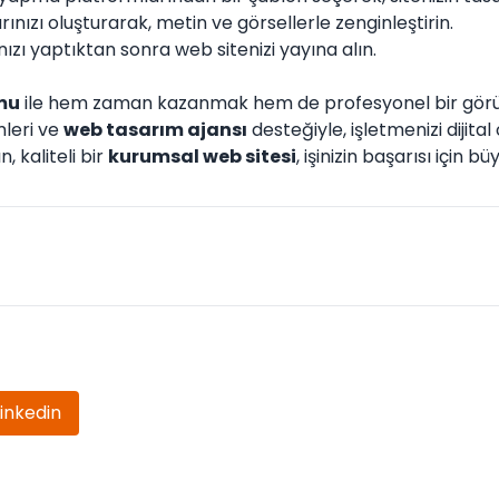
ınızı oluşturarak, metin ve görsellerle zenginleştirin.
ızı yaptıktan sonra web sitenizi yayına alın.
umu
ile hem zaman kazanmak hem de profesyonel bir gö
leri ve
web tasarım ajansı
desteğiyle, işletmenizi dijita
, kaliteli bir
kurumsal web sitesi
, işinizin başarısı için b
Linkedin