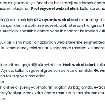
mı oluşturmak için öncelikle bir strateji belirlemek önemlid
asarım oluşturun.
Profesyonel web siteleri
, kullanıcı den
lüğü artırmak için
SEO uyumlu web sitesi
tasarımı şarttı
ve içeriklerinizi optimize ederek, web sitenizin trafiğini artı
 sitesi
gibi spesifik alanlara yönelik anahtar kelimeleri ku
ük bir kısmı mobil cihazlardan web sitelerine erişmektedi
 kullanıcı deneyimini artırır. Responsive tasarım kullanarak,
ıların sitede geçirdiği süreyi etkiler.
Hızlı web siteleri
, kul
 Ayrıca, kullanıcı güvenliği de son derece önemlidir.
Güven
daha fazla güven inşa eder.
ler
arın online alışveriş yapmalarını sağlar. Bu bağlamda,
e-tica
arayüz oluşturmak kritik önem taşır. Ürün sayfalarının detay
ler.