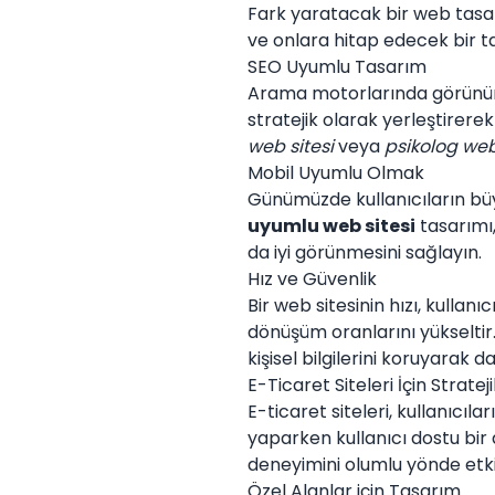
Fark yaratacak bir web tasarı
ve onlara hitap edecek bir t
SEO Uyumlu Tasarım
Arama motorlarında görünür
stratejik olarak yerleştirerek 
web sitesi
veya
psikolog web
Mobil Uyumlu Olmak
Günümüzde kullanıcıların büy
uyumlu web sitesi
tasarımı,
da iyi görünmesini sağlayın.
Hız ve Güvenlik
Bir web sitesinin hızı, kullanıc
dönüşüm oranlarını yükseltir.
kişisel bilgilerini koruyarak 
E-Ticaret Siteleri İçin Strateji
E-ticaret siteleri, kullanıcıl
yaparken kullanıcı dostu bir 
deneyimini olumlu yönde etki
Özel Alanlar için Tasarım