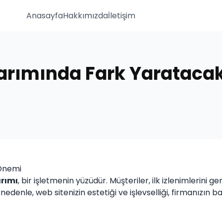
Anasayfa
Hakkımızda
İletişim
ımında Fark Yaratacak S
Önemi
arımı
, bir işletmenin yüzüdür. Müşteriler, ilk izlenimlerini ge
nedenle, web sitenizin estetiği ve işlevselliği, firmanızın 