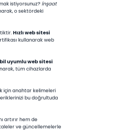
aşmak istiyorsunuz?
İnşaat
anarak, o sektördeki
iktir.
Hızlı web sitesi
ertifikası kullanarak web
il uyumlu web sitesi
lanarak, tüm cihazlarda
 için anahtar kelimeleri
çeriklerinizi bu doğrultuda
ı artırır hem de
 makaleler ve güncellemelerle