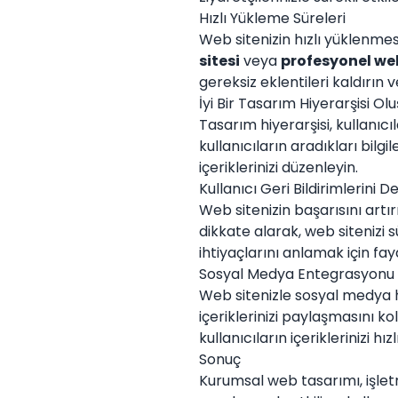
Hızlı Yükleme Süreleri
Web sitenizin hızlı yüklenme
sitesi
veya
profesyonel web
gereksiz eklentileri kaldırın v
İyi Bir Tasarım Hiyerarşisi Ol
Tasarım hiyerarşisi, kullanıcı
kullanıcıların aradıkları bilgi
içeriklerinizi düzenleyin.
Kullanıcı Geri Bildirimlerini D
Web sitenizin başarısını artır
dikkate alarak, web sitenizi sü
ihtiyaçlarını anlamak için fay
Sosyal Medya Entegrasyonu
Web sitenizle sosyal medya h
içeriklerinizi paylaşmasını ko
kullanıcıların içeriklerinizi h
Sonuç
Kurumsal web tasarımı, işletme