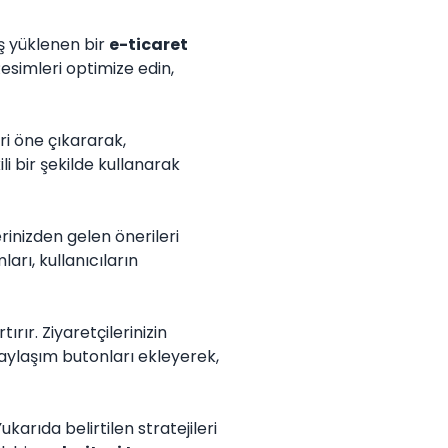
aş yüklenen bir
e-ticaret
 Resimleri optimize edin,
eri öne çıkararak,
ili bir şekilde kullanarak
erinizden gelen önerileri
ları, kullanıcıların
ır. Ziyaretçilerinizin
 paylaşım butonları ekleyerek,
karıda belirtilen stratejileri