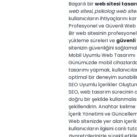
Başarılı bir
web sitesi tasar
web sitesi
,
psikolog web site
kullanıcıların ihtiyaçlarını ka
Profesyonel ve Güvenli Web
Bir web sitesinin profesyonel
yükleme süreleri ve
güvenli 
sitenizin güvenliğini sağlamalı
Mobil Uyumlu Web Tasarımı
Günümüzde mobil cihazlardan
tasarımı yapmak, kullanıcılar
optimal bir deneyim sunabilir
SEO Uyumlu İçerikler Oluştur
SEO, web tasarım sürecinin a
doğru bir şekilde kullanmalıs
şekillendirin. Anahtar kelime
İçerik Yönetimi ve Güncelle
Web sitenizde yer alan içeri
kullanıcıların ilgisini canlı 
ziyaretçilerinizle sürekli etkil