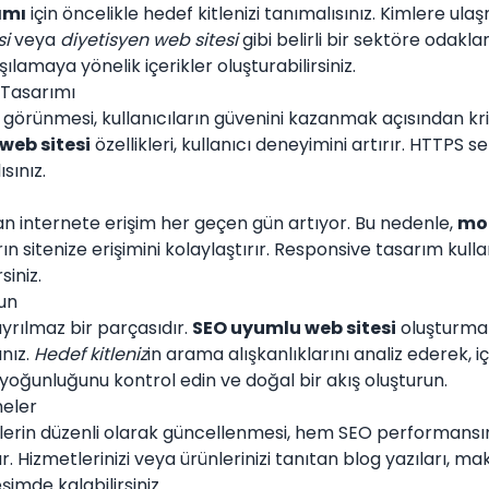
ımı
için öncelikle hedef kitlenizi tanımalısınız. Kimlere ul
si
veya
diyetisyen web sitesi
gibi belirli bir sektöre odakl
rşılamaya yönelik içerikler oluşturabilirsiniz.
 Tasarımı
 görünmesi, kullanıcıların güvenini kazanmak açısından krit
web sitesi
özellikleri, kullanıcı deneyimini artırır. HTTPS s
sınız.
 internete erişim her geçen gün artıyor. Bu nedenle,
mob
ın sitenize erişimini kolaylaştırır. Responsive tasarım kul
siniz.
un
yrılmaz bir parçasıdır.
SEO uyumlu web sitesi
oluşturmak
ınız.
Hedef kitleniz
in arama alışkanlıklarını analiz ederek, i
 yoğunluğunu kontrol edin ve doğal bir akış oluşturun.
meler
klerin düzenli olarak güncellenmesi, hem SEO performansın
tutar. Hizmetlerinizi veya ürünlerinizi tanıtan blog yazıları,
eşimde kalabilirsiniz.