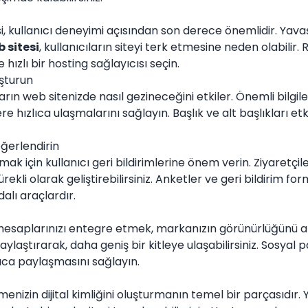
si, kullanıcı deneyimi açısından son derece önemlidir. Yav
 sitesi
, kullanıcıların siteyi terk etmesine neden olabilir.
e hızlı bir hosting sağlayıcısı seçin.
uşturun
ların web sitenizde nasıl gezineceğini etkiler. Önemli bilgil
lere hızlıca ulaşmalarını sağlayın. Başlık ve alt başlıkları etk
eğerlendirin
mak için kullanıcı geri bildirimlerine önem verin. Ziyaretçil
rekli olarak geliştirebilirsiniz. Anketler ve geri bildirim form
dalı araçlardır.
esaplarınızı entegre etmek, markanızın görünürlüğünü artır
laylaştırarak, daha geniş bir kitleye ulaşabilirsiniz. Sosyal
ızlıca paylaşmasını sağlayın.
nizin dijital kimliğini oluşturmanın temel bir parçasıdır. Yu