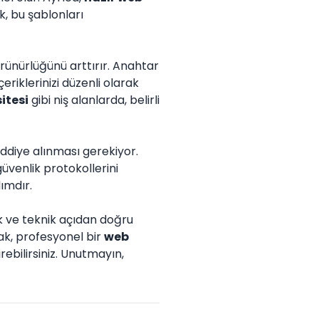
k, bu şablonları
rünürlüğünü arttırır. Anahtar
eriklerinizi düzenli olarak
itesi
gibi niş alanlarda, belirli
iddiye alınması gerekiyor.
güvenlik protokollerini
ımdır.
ak ve teknik açıdan doğru
ak, profesyonel bir
web
irebilirsiniz. Unutmayın,