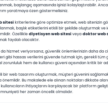
nmak, başlangıç aşamasında işinizi kolaylaştırabilir. Anca
arım yaratmaya özen göstermelisiniz.
 sitesi
kriterlerine göre optimize etmek, web sitenizin gö
anmak, başlık etiketlerini etkili bir şekilde oluşturmak ve iç
idir. Özellikle
diyetisyen web sitesi
veya
doktor web s
ak faydalı olacaktır.
da hizmet veriyorsanız, güvenlik önlemlerinizin daha da c
ileri gibi hassas verilerini güvende tutmak için, gerekli tüm 
l zorunluluk hem de kullanıcı güveni açısından kritik bir ad
tkili bir web tasarımı oluşturmak, müşteri güvenini sağlam
önemlidir. Bu makalede ele alınan noktaları dikkate alar
, kullanıcıların ihtiyaçlarını karşılayacak bir platform gelişt
memnuniyeti her zaman öncelik olmalıdır.