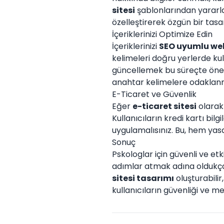
sitesi
şablonlarından yararla
özelleştirerek özgün bir tas
İçeriklerinizi Optimize Edin
İçeriklerinizi
SEO uyumlu web
kelimeleri doğru yerlerde kull
güncellemek bu süreçte öneml
anahtar kelimelere odaklanm
E-Ticaret ve Güvenlik
Eğer
e-ticaret sitesi
olarak 
Kullanıcıların kredi kartı bilg
uygulamalısınız. Bu, hem yasa
Sonuç
Pskologlar için güvenli ve e
adımlar atmak adına oldukça 
sitesi tasarımı
oluşturabilir
kullanıcıların güvenliği ve 