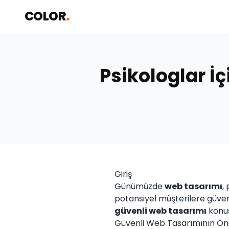
COLOR
.
Psikologlar İ
Giriş
Günümüzde
web tasarımı
,
potansiyel müşterilere güven
güvenli web tasarımı
konus
Güvenli Web Tasarımının Ö