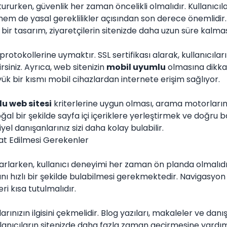
ururken, güvenlik her zaman öncelikli olmalıdır. Kullanıcıları
em de yasal gereklilikler açısından son derece önemlidir. 
 bir tasarım, ziyaretçilerin sitenizde daha uzun süre kalmas
protokollerine uymaktır. SSL sertifikası alarak, kullanıcıların
irsiniz. Ayrıca, web sitenizin
mobil uyumlu
olmasına dikkat
ük bir kısmı mobil cihazlardan internete erişim sağlıyor.
u web sitesi
kriterlerine uygun olması, arama motorların
ğal bir şekilde sayfa içi içeriklere yerleştirmek ve doğru b
el danışanlarınız sizi daha kolay bulabilir.
at Edilmesi Gerekenler
rlarken, kullanıcı deneyimi her zaman ön planda olmalıdır.
nı hızlı bir şekilde bulabilmesi gerekmektedir. Navigasyon 
ri kısa tutulmalıdır.
larınızın ilgisini çekmelidir. Blog yazıları, makaleler ve dan
llanıcıların sitenizde daha fazla zaman geçirmesine yardım