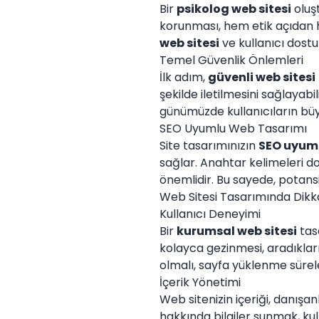
Bir
psikolog web sitesi
oluşt
korunması, hem etik açıdan h
web sitesi
ve kullanıcı dostu
Temel Güvenlik Önlemleri
İlk adım,
güvenli web sitesi
şekilde iletilmesini sağlayabil
günümüzde kullanıcıların büy
SEO Uyumlu Web Tasarımı
Site tasarımınızın
SEO uyuml
sağlar. Anahtar kelimeleri do
önemlidir. Bu sayede, potansiy
Web Sitesi Tasarımında Dikk
Kullanıcı Deneyimi
Bir
kurumsal web sitesi
tasa
kolayca gezinmesi, aradıkları
olmalı, sayfa yüklenme sürele
İçerik Yönetimi
Web sitenizin içeriği, danışan
hakkında bilgiler sunmak, ku