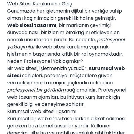
Web Sitesi Kurulumuna Giriş
Günümüzde her işletmenin dijital bir varlığa sahip
olması kaçınılmaz bir gereklilik haline gelmiştir.
Web sitesi tasarımı
, bir markanın çevrimiçi
dünyada nasıl bir izlenim bıraktığını etkileyen en
önemli unsurlardan biridir. Bu nedenle,
profesyonel
yaklaşımlar
ile web sitesi kurulumu yapmak,
işletmenin başarısında kritik bir rol oynamaktadır.
Neden Profesyonel Yaklaşımlar?
Bir web sitesi, işletmenizin yüzüdür.
Kurumsal web
sitesi
sahipleri, potansiyel müşterilere güven
vermek ve marka imajını güçlendirmek adına
profesyonel bir görünüm
sağlamalıdır. Profesyonel
web tasarım ajansları, bu ihtiyacı karşılamak için
gerekli bilgi ve deneyime sahiptir.
Kurumsal Web Sitesi Tasarımı
Kurumsal bir web sitesi tasarlarken dikkat edilmesi
gereken bazı temel unsurlar vardır. Kullanıcı
deneyimi, site hızı ve mobil uyumluluk gibi faktörler,