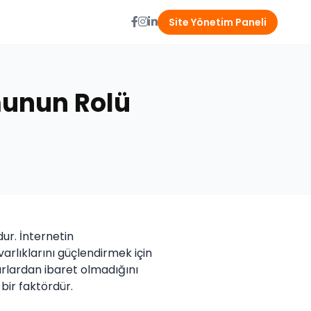
Site Yönetim Paneli
munun Rolü
ur. İnternetin
varlıklarını güçlendirmek için
urlardan ibaret olmadığını
ir faktördür.