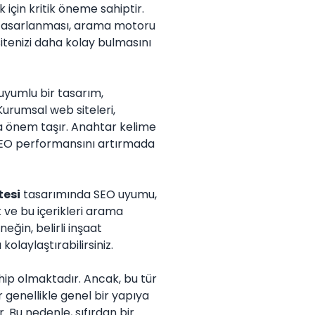
çin kritik öneme sahiptir.
de tasarlanması, arama motoru
sitenizi daha kolay bulmasını
 uyumlu bir tasarım,
Kurumsal web siteleri,
zla önem taşır. Anahtar kelime
n SEO performansını artırmada
tesi
tasarımında SEO uyumu,
k ve bu içerikleri arama
ğin, belirli inşaat
kolaylaştırabilirsiniz.
ip olmaktadır. Ancak, bu tür
 genellikle genel bir yapıya
r. Bu nedenle, sıfırdan bir