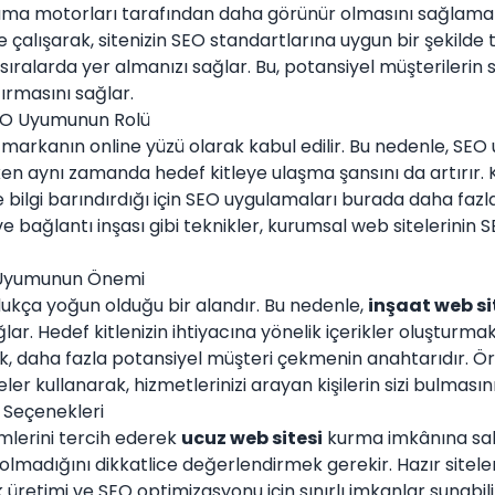
ma motorları tarafından daha görünür olmasını sağlamak i
le çalışarak, sitenizin SEO standartlarına uygun bir şekil
ıralarda yer almanızı sağlar. Bu, potansiyel müşterilerin 
tırmasını sağlar.
SEO Uyumunun Rolü
r markanın online yüzü olarak kabul edilir. Bu nedenle, SEO
ken aynı zamanda hedef kitleye ulaşma şansını da artırır. 
ve bilgi barındırdığı için SEO uygulamaları burada daha fa
 ve bağlantı inşası gibi teknikler, kurumsal web sitelerini
O Uyumunun Önemi
dukça yoğun olduğu bir alandır. Bu nedenle,
inşaat web si
lar. Hedef kitlenizin ihtiyacına yönelik içerikler oluşturma
, daha fazla potansiyel müşteri çekmenin anahtarıdır. Örne
er kullanarak, hizmetlerinizi arayan kişilerin sizi bulmasını 
i Seçenekleri
lerini tercih ederek
ucuz web sitesi
kurma imkânına sah
lmadığını dikkatlice değerlendirmek gerekir. Hazır siteler
k üretimi ve SEO optimizasyonu için sınırlı imkanlar sunabili