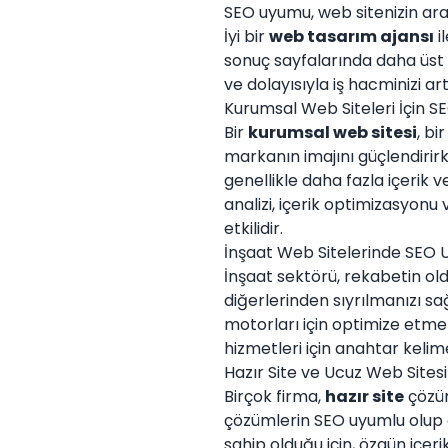
SEO uyumu, web sitenizin ara
İyi bir
web tasarım ajansı
i
sonuç sayfalarında daha üst s
ve dolayısıyla iş hacminizi ar
Kurumsal Web Siteleri İçin 
Bir
kurumsal web sitesi
, bi
markanın imajını güçlendirir
genellikle daha fazla içerik 
analizi, içerik optimizasyonu
etkilidir.
İnşaat Web Sitelerinde SE
İnşaat sektörü, rekabetin ol
diğerlerinden sıyrılmanızı sağ
motorları için optimize etmek
hizmetleri için anahtar kelimel
Hazır Site ve Ucuz Web Sites
Birçok firma,
hazır site
çözüm
çözümlerin SEO uyumlu olup o
sahip olduğu için, özgün içeri